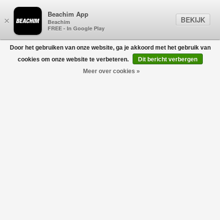
Beachim App
BEKIJK
×
Beachim
FREE - In Google Play
Door het gebruiken van onze website, ga je akkoord met het gebruik van
0
cookies om onze website te verbeteren.
Dit bericht verbergen
Meer over cookies »
CHLOÉ KIDS
Filters
home
/
designers
/
chloé kids