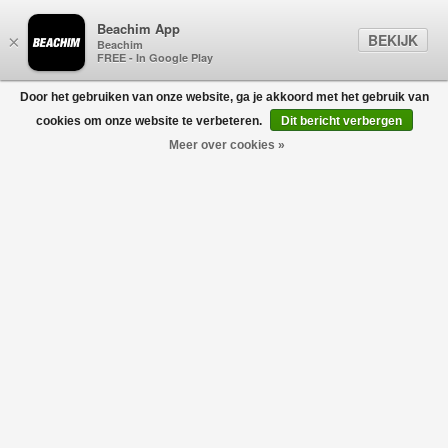
Beachim App
BEKIJK
×
Beachim
FREE - In Google Play
Door het gebruiken van onze website, ga je akkoord met het gebruik van
0
cookies om onze website te verbeteren.
Dit bericht verbergen
Meer over cookies »
Moon Printed Jersey Brief Grijs
MARINE SERRE
€90,00