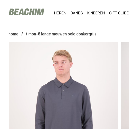
HEREN
DAMES
KINDEREN
GIFT GUIDE
home
/
timon-6 lange mouwen polo donkergrijs