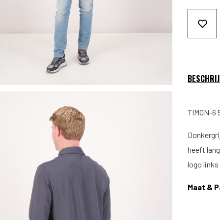
BESCHRIJ
TIMON-6 
Donkergri
heeft lan
logo link
Maat & 
Model is 