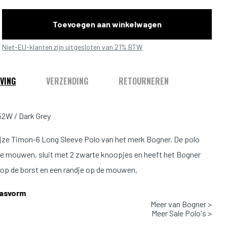
Toevoegen aan winkelwagen
Niet-EU-klanten zijn uitgesloten van 21% BTW
VING
VERZENDING
RETOURNEREN
52W / Dark Grey
jze Timon-6 Long Sleeve Polo van het merk Bogner. De polo
ge mouwen, sluit met 2 zwarte knoopjes en heeft het Bogner
s op de borst en een randje op de mouwen.
Pasvorm
Meer van Bogner >
186m & 82kg en draagt maat L.
Meer Sale Polo's >