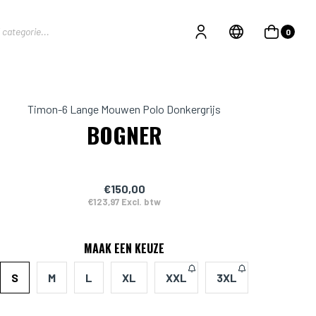
0
Timon-6 Lange Mouwen Polo Donkergrijs
BOGNER
€150,00
€123,97 Excl. btw
MAAK EEN KEUZE
S
M
L
XL
XXL
3XL