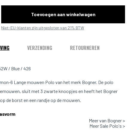
Toevoegen aan winkelwagen
Niet-EU-klanten zijn uitgesloten van 21% BTW
VING
VERZENDING
RETOURNEREN
2W / Blue / 426
imon-6 Lange mouwen Polo van het merk Bogner. De polo
gemouwen, sluit met 3 zwarte knoopjes en heeft het Bogner
s op de borst en een randje op de mouwen.
Pasvorm
Meer van Bogner >
1.88m & 82kg en draagt maat L.
Meer Sale Polo's >