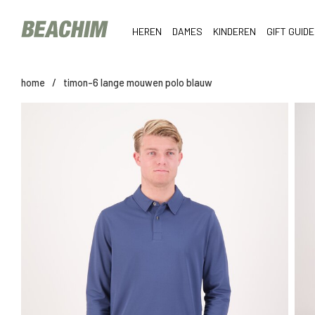
HEREN
DAMES
KINDEREN
GIFT GUIDE
home
/
timon-6 lange mouwen polo blauw