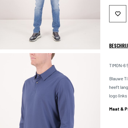
BESCHRIJ
TIMON-6 5
Blauwe T
heeft lan
logo link
Maat & 
Model is 