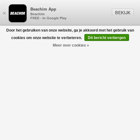
Beachim App
BEKIJK
×
Beachim
FREE - In Google Play
Door het gebruiken van onze website, ga je akkoord met het gebruik van
0
cookies om onze website te verbeteren.
Dit bericht verbergen
Meer over cookies »
Jamy-D1 Down Jacket zwart
BOGNER
€795,00