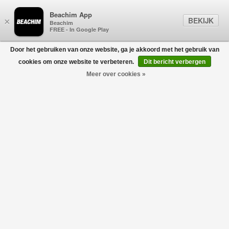
Beachim App
BEKIJK
×
Beachim
FREE - In Google Play
Door het gebruiken van onze website, ga je akkoord met het gebruik van
0
cookies om onze website te verbeteren.
Dit bericht verbergen
Meer over cookies »
Morello Elax Pantalon Donkergrijs
BERWICH
€249,00