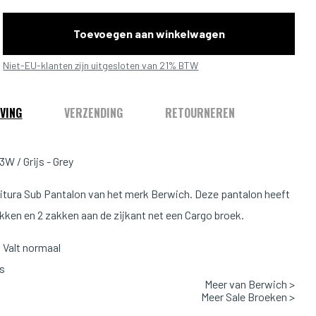
Toevoegen aan winkelwagen
Niet-EU-klanten zijn uitgesloten van 21% BTW
VING
VERZENDING
RETOURNEREN
W / Grijs - Grey
citura Sub Pantalon van het merk Berwich. Deze pantalon heeft
kken en 2 zakken aan de zijkant net een Cargo broek.
Valt normaal
js
Meer van Berwich >
: 100% Virgin Wool
Meer Sale Broeken >