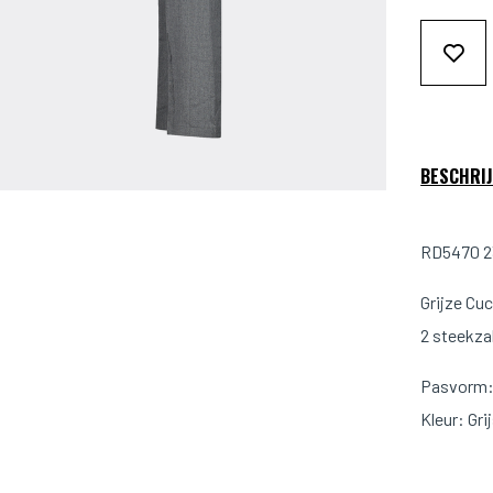
BESCHRIJ
RD5470 23
Grijze Cu
2 steekza
Pasvorm: 
Kleur: Gri
Materiaal