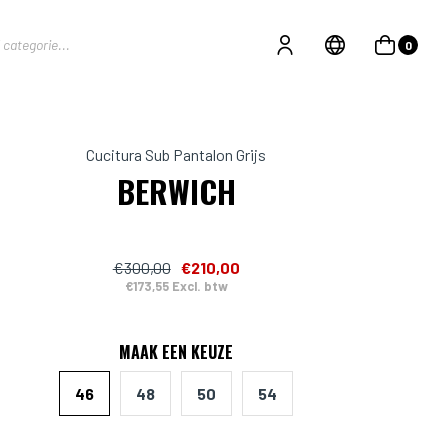
0
Cucitura Sub Pantalon Grijs
BERWICH
€300,00
€210,00
€173,55 Excl. btw
MAAK EEN KEUZE
46
48
50
54