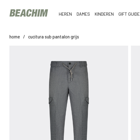
HEREN
DAMES
KINDEREN
GIFT GUIDE
home
/
cucitura sub pantalon grijs