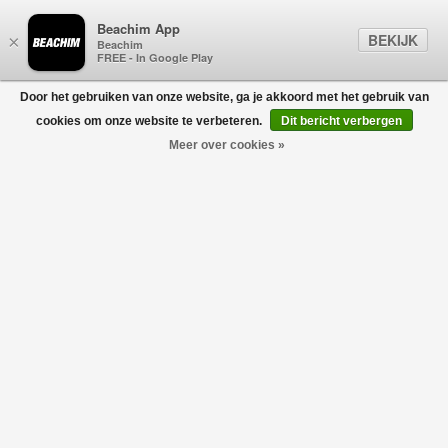
Beachim App
BEKIJK
×
Beachim
FREE - In Google Play
Door het gebruiken van onze website, ga je akkoord met het gebruik van
0
cookies om onze website te verbeteren.
Dit bericht verbergen
Meer over cookies »
Contrasted Ami De Coeur Polo Zwart
AMI PARIS
€180,00