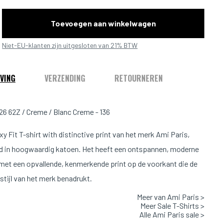
Toevoegen aan winkelwagen
Niet-EU-klanten zijn uitgesloten van 21% BTW
VING
VERZENDING
RETOURNEREN
6 62Z / Creme / Blanc Creme - 136
y Fit T-shirt with distinctive print van het merk Ami Paris,
d in hoogwaardig katoen. Het heeft een ontspannen, moderne
et een opvallende, kenmerkende print op de voorkant die de
stijl van het merk benadrukt.
Meer van Ami Paris >
Pasvorm
Meer Sale T-Shirts >
Alle Ami Paris sale >
1.88m & 79kg en draagt maat L.