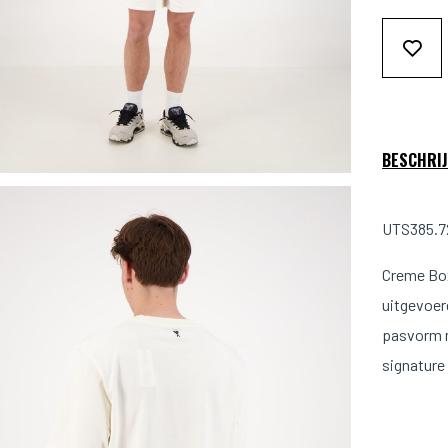
BESCHRIJ
UTS385.72
Creme Box
uitgevoer
pasvorm m
signature 
Maat & 
Model is 