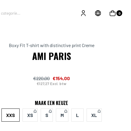
0
Boxy Fit T-shirt with distinctive print Creme
AMI PARIS
€220,00
€154,00
€127,27 Excl. btw
MAAK EEN KEUZE
XXS
XS
S
M
L
XL