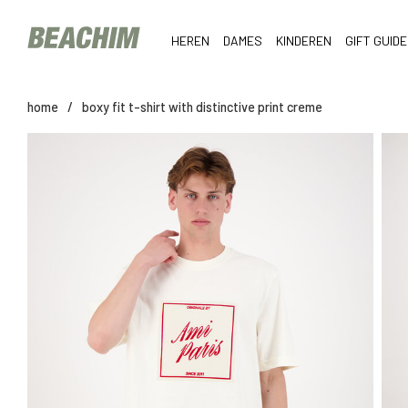
HEREN
DAMES
KINDEREN
GIFT GUIDE
home
/
boxy fit t-shirt with distinctive print creme