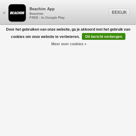
Beachim App
BEKIJK
×
Beachim
FREE - In Google Play
Door het gebruiken van onze website, ga je akkoord met het gebruik van
0
cookies om onze website te verbeteren.
Dit bericht verbergen
Meer over cookies »
Ami De Coeur Black Logo Sweater Grijs
AMI PARIS
€240,00