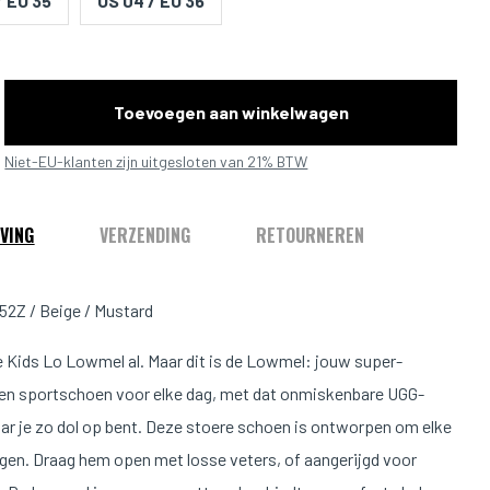
/ EU 35
US 04 / EU 36
Toevoegen aan winkelwagen
Niet-EU-klanten zijn uitgesloten van 21% BTW
VING
VERZENDING
RETOURNEREN
52Z / Beige / Mustard
e Kids Lo Lowmel al. Maar dit is de Lowmel: jouw super-
n sportschoen voor elke dag, met dat onmiskenbare UGG-
ar je zo dol op bent. Deze stoere schoen is ontworpen om elke
agen. Draag hem open met losse veters, of aangerijgd voor