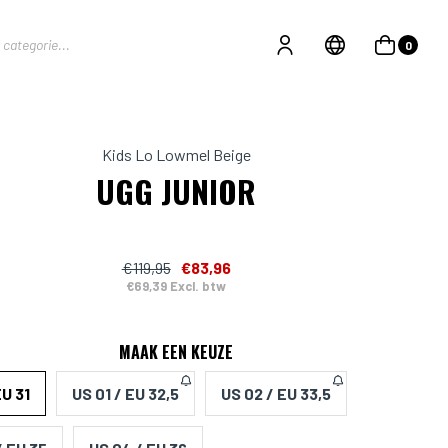
0
Kids Lo Lowmel Beige
UGG JUNIOR
€119,95
€83,96
€69,39 Excl. btw
MAAK EEN KEUZE
EU 31
US 01 / EU 32,5
US 02 / EU 33,5