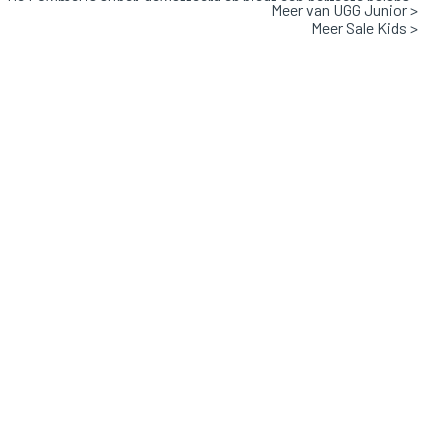
 De Lowmel is super-gewatteerd en biedt een perfecte balans
Meer van UGG Junior >
Meer Sale Kids >
nd vermogen en warmte. Dit design heeft een gevormd
n EVA-buitenzool van suikerriet. Draag ze met een
nde cargobroek, jeans of een korte broek.
Valt normaal
ige / Mustard
: Suede