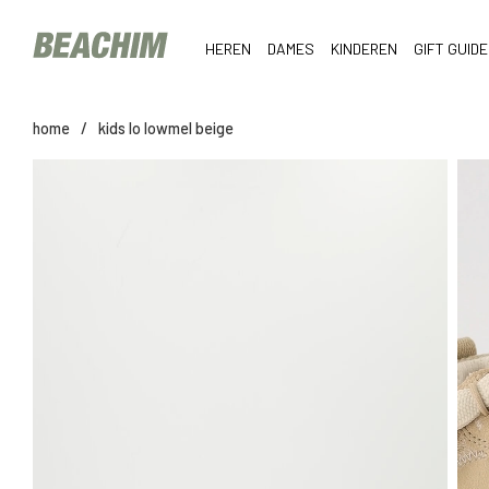
HEREN
DAMES
KINDEREN
GIFT GUIDE
home
/
kids lo lowmel beige