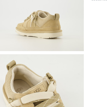
onderweg.
van ademe
voetbed e
ruimvalle
Pasvorm: 
Kleur: Be
Materiaal