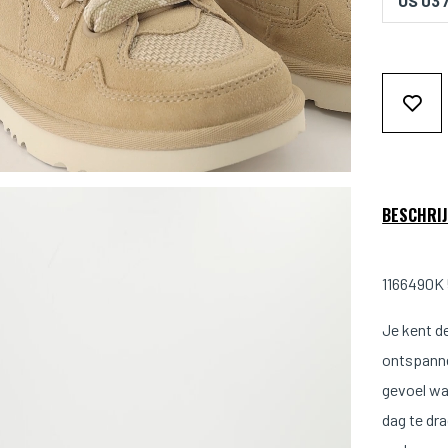
US 03 
BESCHRIJ
1166490K 
Je kent d
ontspanne
gevoel wa
dag te dr