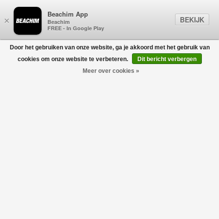
Beachim App
BEKIJK
×
Beachim
FREE - In Google Play
Door het gebruiken van onze website, ga je akkoord met het gebruik van
0
cookies om onze website te verbeteren.
Dit bericht verbergen
Meer over cookies »
Kids Classic Ultra Mini Marine
UGG JUNIOR
€119,95
€83,96