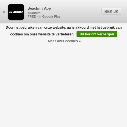
Beachim App
BEKIJK
×
Beachim
FREE - In Google Play
Door het gebruiken van onze website, ga je akkoord met het gebruik van
0
cookies om onze website te verbeteren.
Dit bericht verbergen
Meer over cookies »
Kids Classic Ultra Mini Dazzle Chestnut
UGG JUNIOR
€124,95
€87,46