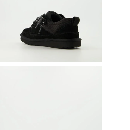
Lowmel is
vermogen 
buitenzoo
jeans of 
Pasvorm: 
Kleur: Zw
Materiaal