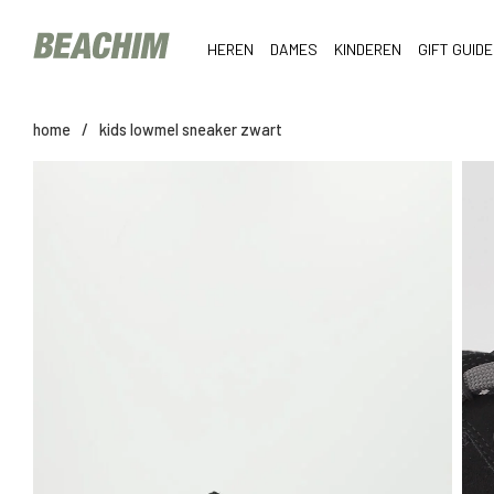
HEREN
DAMES
KINDEREN
GIFT GUIDE
home
/
kids lowmel sneaker zwart