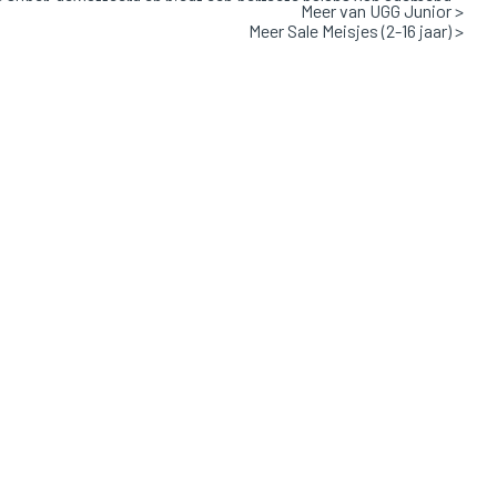
 super-gewatteerd en biedt een perfecte balans van ademend
Meer van UGG Junior >
Meer Sale Meisjes (2-16 jaar) >
en warmte. Dit design heeft een gevormd voetbed en EVA-
l van suikerriet. Draag ze met een ruimvallende cargobroek,
een korte broek.
Valt normaal
art / BLK
: Suede