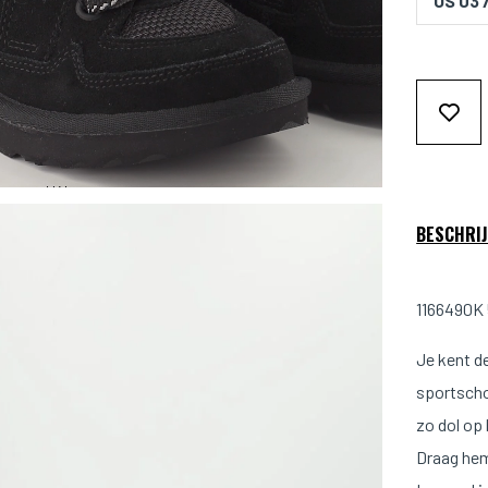
US 03 
BESCHRIJ
1166490K 
Je kent d
sportscho
zo dol op
Draag hem