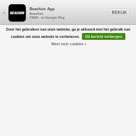
Beachim App
BEKIJK
×
Beachim
FREE - In Google Play
Door het gebruiken van onze website, ga je akkoord met het gebruik van
0
cookies om onze website te verbeteren.
Dit bericht verbergen
Meer over cookies »
9100001 Cap Zwart
STONE ISLAND JUNIOR
€100,00
€70,00