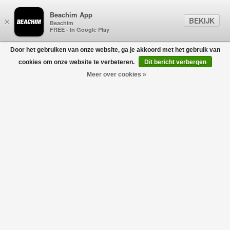
Beachim App
BEKIJK
×
Beachim
FREE - In Google Play
Door het gebruiken van onze website, ga je akkoord met het gebruik van
0
cookies om onze website te verbeteren.
Dit bericht verbergen
Meer over cookies »
610001 Basic Hoodie Zwart
STONE ISLAND JUNIOR
€180,00
€126,00