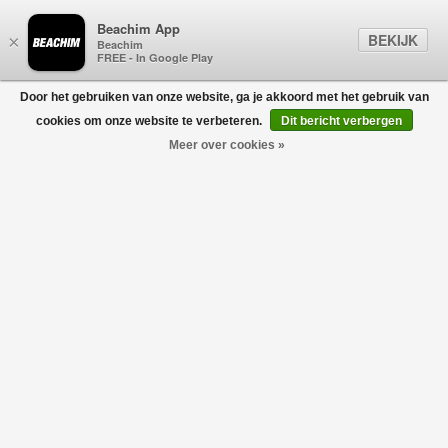
Beachim App
BEKIJK
×
Beachim
FREE - In Google Play
Door het gebruiken van onze website, ga je akkoord met het gebruik van
0
cookies om onze website te verbeteren.
Dit bericht verbergen
Meer over cookies »
6100001 Felpa Sweater Sand
STONE ISLAND JUNIOR
€160,00
€112,00