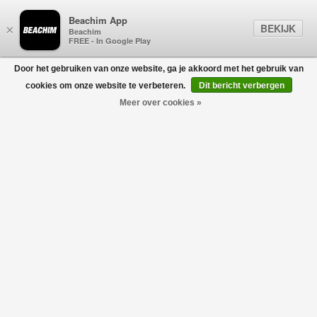
Beachim App
BEKIJK
×
Beachim
FREE - In Google Play
Door het gebruiken van onze website, ga je akkoord met het gebruik van
0
cookies om onze website te verbeteren.
Dit bericht verbergen
Meer over cookies »
2100006 SS T-Shirt Ivoor
STONE ISLAND JUNIOR
€95,00
€66,50