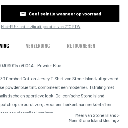
Geef seintje wanneer op voorraad
Niet-EU-klanten zijn uitgesloten van 21% BTW
VING
VERZENDING
RETOURNEREN
0030S0115 /V004A - Powder Blue
30 Combed Cotton Jersey T-Shirt van
Stone Island
, uitgevoerd
isse powder blue tint, combineert een moderne uitstraling met
alistische en sportieve look. De iconische Stone Island
atch op de borst zorgt voor een herkenbaar merkdetail en
item een eigentijds karakter.
Meer van Stone Island >
Meer Stone Island kleding >
rt is vervaardigd van hoogwaardige combed cotton jersey, wat