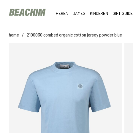
HEREN
DAMES
KINDEREN
GIFT GUIDE
home
/
2100030 combed organic cotton jersey powder blue