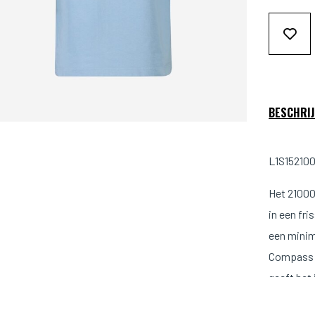
BESCHRIJ
L1S15210
Het 21000
in een fr
een minim
Compass p
geeft het 
Het T-shi