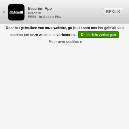
Beachim App
BEKIJK
×
Beachim
FREE - In Google Play
Door het gebruiken van onze website, ga je akkoord met het gebruik van
0
cookies om onze website te verbeteren.
Dit bericht verbergen
Meer over cookies »
home
/
disclaimer
DISCLAIMER
Gebruiksvoorwaarden van de site
Het gebruik van deze site is onderworpen aan de hierna opgenomen
algemene voorwaarden. U wordt geacht hiervan kennis te nemen. De
algemene voorwaarden kunnen steeds zonder aankondiging of
kennisgeving aangepast, gewijzigd, aangevuld of verwijderd worden.