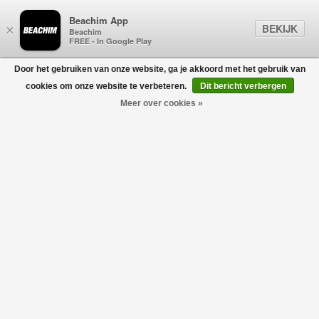
Beachim App
BEKIJK
×
Beachim
FREE - In Google Play
Door het gebruiken van onze website, ga je akkoord met het gebruik van
0
cookies om onze website te verbeteren.
Dit bericht verbergen
Meer over cookies »
VERSACE
Filters
home
/
sale
/
versace
Geen producten gevonden!
VERSACE