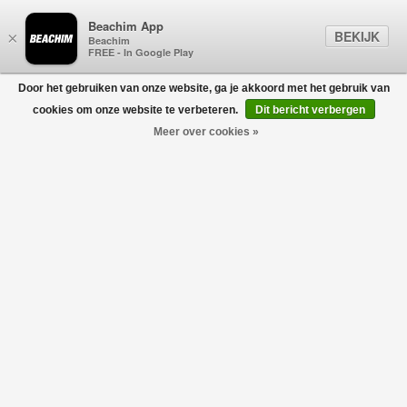
Beachim App
BEKIJK
×
Beachim
FREE - In Google Play
Door het gebruiken van onze website, ga je akkoord met het gebruik van
0
cookies om onze website te verbeteren.
Dit bericht verbergen
Meer over cookies »
STEFAN BRANDT
Filters
home
/
sale
/
stefan brandt
-30%
-30%