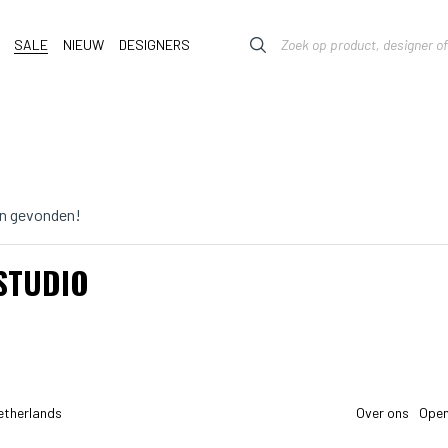
SALE
NIEUW
DESIGNERS
n gevonden!
STUDIO
etherlands
Over ons
Open