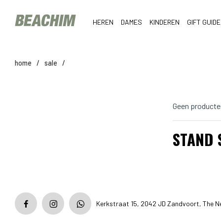
HEREN
DAMES
KINDEREN
GIFT GUIDE
home
/
sale
/
Geen producte
STAND 
Kerkstraat 15, 2042 JD Zandvoort, The N