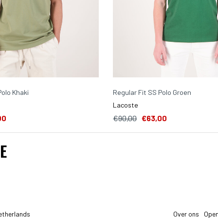
Polo Khaki
Regular Fit SS Polo Groen
Lacoste
00
€90,00
€63,00
E
etherlands
Over ons
Open