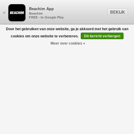
Beachim App
BEKIJK
×
Beachim
FREE - In Google Play
Door het gebruiken van onze website, ga je akkoord met het gebruik van
0
cookies om onze website te verbeteren.
Dit bericht verbergen
Meer over cookies »
T-SHIRTS
Filters
home
/
sale
/
kids
/
meisjes (2-16 jaar)
/
t-shirts
-30%
-30%