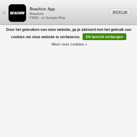
Beachim App
BEKIJK
×
Beachim
FREE - In Google Play
Door het gebruiken van onze website, ga je akkoord met het gebruik van
0
cookies om onze website te verbeteren.
Dit bericht verbergen
Meer over cookies »
JACKEN
Filters
home
/
sale
/
kids
/
meisjes (2-16 jaar)
/
jassen
-30%
-30%