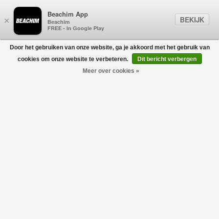
Beachim App
BEKIJK
×
Beachim
FREE - In Google Play
Door het gebruiken van onze website, ga je akkoord met het gebruik van
0
cookies om onze website te verbeteren.
Dit bericht verbergen
Meer over cookies »
BODYWARMERS
Filters
home
/
sale
/
kids
/
jongens (2-16 jaar)
/
bodywarmers
-30%