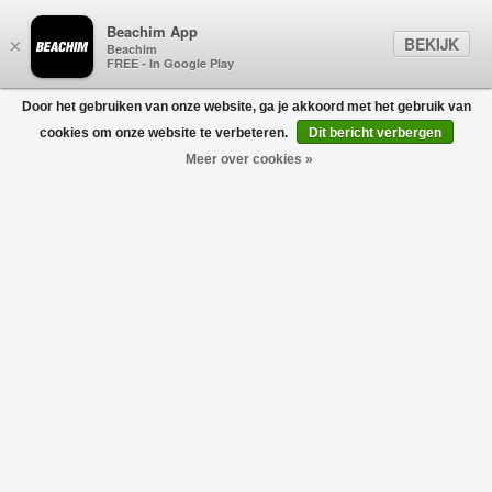
Beachim App
BEKIJK
×
Beachim
FREE - In Google Play
Door het gebruiken van onze website, ga je akkoord met het gebruik van
0
cookies om onze website te verbeteren.
Dit bericht verbergen
Meer over cookies »
BROEKEN & SHORTS
Filters
home
/
sale
/
kids
/
baby
/
broeken & shorts
-40%
-40%