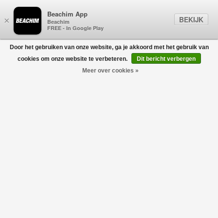
Beachim App
BEKIJK
×
Beachim
FREE - In Google Play
Door het gebruiken van onze website, ga je akkoord met het gebruik van
0
cookies om onze website te verbeteren.
Dit bericht verbergen
Meer over cookies »
ICEBERG
Filters
home
/
sale
/
iceberg
-50%
-50%