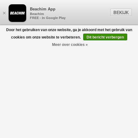
Beachim App
BEKIJK
×
Beachim
FREE - In Google Play
Door het gebruiken van onze website, ga je akkoord met het gebruik van
0
cookies om onze website te verbeteren.
Dit bericht verbergen
Meer over cookies »
HERON PRESTON
Filters
home
/
sale
/
heron preston
USE CODE: BLACKFRIDAY30
Geen producten gevonden!
HERON PRESTON