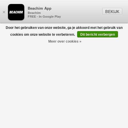
Beachim App
BEKIJK
×
Beachim
FREE - In Google Play
Door het gebruiken van onze website, ga je akkoord met het gebruik van
0
cookies om onze website te verbeteren.
Dit bericht verbergen
Meer over cookies »
HERNO
Filters
home
/
sale
/
herno
-50%
-50%