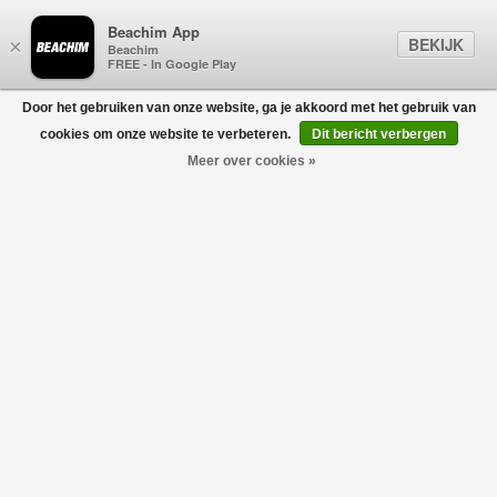
Beachim App
BEKIJK
×
Beachim
FREE - In Google Play
Door het gebruiken van onze website, ga je akkoord met het gebruik van
0
cookies om onze website te verbeteren.
Dit bericht verbergen
Meer over cookies »
DUNO
Filters
home
/
sale
/
duno
-30%
-30%