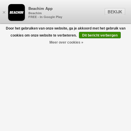
Beachim App
BEKIJK
×
Beachim
FREE - In Google Play
Door het gebruiken van onze website, ga je akkoord met het gebruik van
0
cookies om onze website te verbeteren.
Dit bericht verbergen
Meer over cookies »
DONDUP
Filters
home
/
sale
/
dondup
-50%
-50%