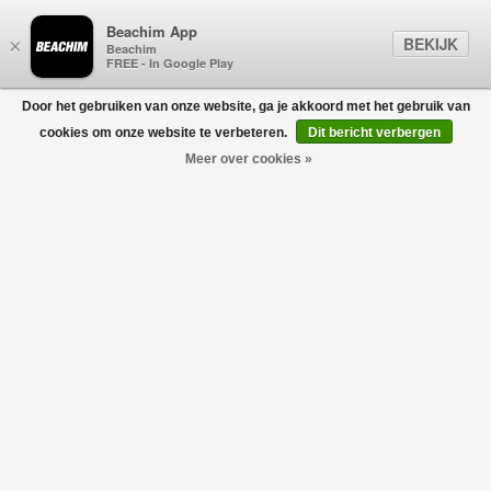
Beachim App
BEKIJK
×
Beachim
FREE - In Google Play
Door het gebruiken van onze website, ga je akkoord met het gebruik van
0
cookies om onze website te verbeteren.
Dit bericht verbergen
Meer over cookies »
Pantalon Gaubert Slim-Fit Beige
DONDUP
€270,00
€162,00