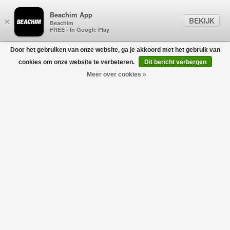
Beachim App
BEKIJK
×
Beachim
FREE - In Google Play
Door het gebruiken van onze website, ga je akkoord met het gebruik van
0
cookies om onze website te verbeteren.
Dit bericht verbergen
Meer over cookies »
ARTE ANTWERP
Filters
home
/
sale
/
arte antwerp
Geen producten gevonden!
ARTE ANTWERP
ARTE ANTWERP SALE
Arte Antwerp is een innovatief streetwear merk dat bekend staat