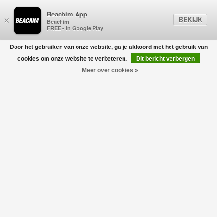
Beachim App
BEKIJK
×
Beachim
FREE - In Google Play
Door het gebruiken van onze website, ga je akkoord met het gebruik van
0
cookies om onze website te verbeteren.
Dit bericht verbergen
Meer over cookies »
ANINE BING
Filters
home
/
sale
/
anine bing
Geen producten gevonden!
ANINE BING