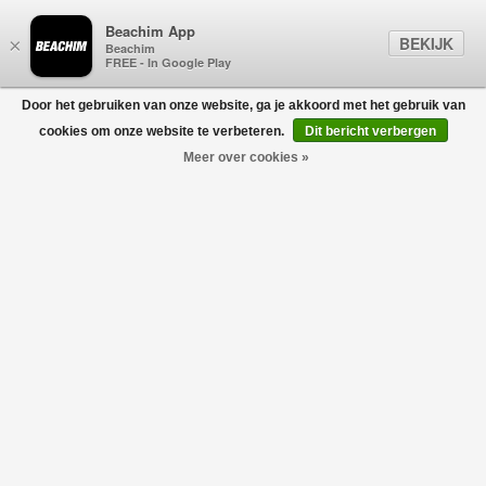
Beachim App
BEKIJK
×
Beachim
FREE - In Google Play
Door het gebruiken van onze website, ga je akkoord met het gebruik van
0
cookies om onze website te verbeteren.
Dit bericht verbergen
Meer over cookies »
R3 Workshop Denim Jeans Z wart
REPRESENT
€215,00
€107,50