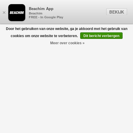
Beachim App
BEKIJK
×
Beachim
FREE - In Google Play
Door het gebruiken van onze website, ga je akkoord met het gebruik van
0
cookies om onze website te verbeteren.
Dit bericht verbergen
Meer over cookies »
Long Sleeve Half zip Pullover Marine
PROFUOMO
€129,95