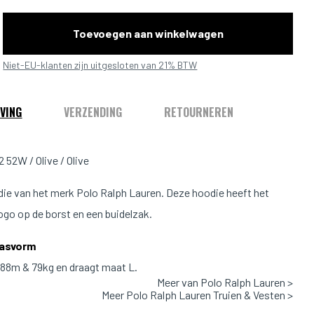
Toevoegen aan winkelwagen
Niet-EU-klanten zijn uitgesloten van 21% BTW
VING
VERZENDING
RETOURNEREN
 52W / Olive / Olive
die van het merk Polo Ralph Lauren. Deze hoodie heeft het
ogo op de borst en een buidelzak.
Pasvorm
1.88m & 79kg en draagt maat L.
Meer van Polo Ralph Lauren >
Meer Polo Ralph Lauren Truien & Vesten >
Valt normaal