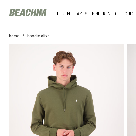
HEREN
DAMES
KINDEREN
GIFT GUIDE
home
/
hoodie olive