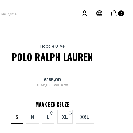
0
Hoodie Olive
POLO RALPH LAUREN
€185,00
€152,89 Excl. btw
MAAK EEN KEUZE
S
M
L
XL
XXL