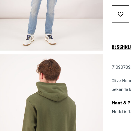
BESCHRIJ
710907092
Olive Hoo
bekende l
Maat & 
Model is 
Pasvorm: 