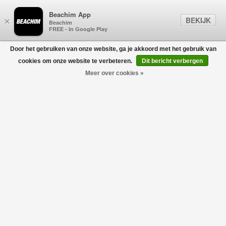
Beachim App
BEKIJK
×
Beachim
FREE - In Google Play
Door het gebruiken van onze website, ga je akkoord met het gebruik van
0
cookies om onze website te verbeteren.
Dit bericht verbergen
Meer over cookies »
Pedro Embroidery T-Shirt Army
NN.07
€95,00