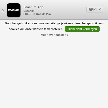
Beachim App
BEKIJK
×
Beachim
FREE - In Google Play
Door het gebruiken van onze website, ga je akkoord met het gebruik van
0
cookies om onze website te verbeteren.
Dit bericht verbergen
Meer over cookies »
Aren VI Card Case Paars
MCM WORLDWIDE
€195,00
€97,50