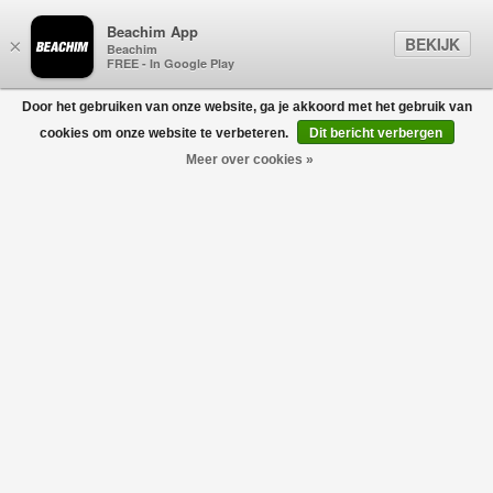
Beachim App
BEKIJK
×
Beachim
FREE - In Google Play
Door het gebruiken van onze website, ga je akkoord met het gebruik van
0
cookies om onze website te verbeteren.
Dit bericht verbergen
Meer over cookies »
ROMPERS
Filters
home
/
kinderen
/
baby
/
rompers
Geen producten gevonden!
ROMPERS