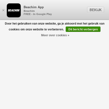
Beachim App
BEKIJK
×
Beachim
FREE - In Google Play
Door het gebruiken van onze website, ga je akkoord met het gebruik van
0
cookies om onze website te verbeteren.
Dit bericht verbergen
Meer over cookies »
JURKEN
Filters
home
/
kinderen
/
baby
/
jurken
Geen producten gevonden!
JURKEN