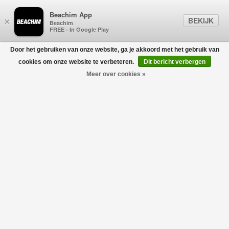
Beachim App
BEKIJK
×
Beachim
FREE - In Google Play
Door het gebruiken van onze website, ga je akkoord met het gebruik van
0
cookies om onze website te verbeteren.
Dit bericht verbergen
Meer over cookies »
Leany Dress Zwart
ISABEL MARANT
€375,00
€262,50