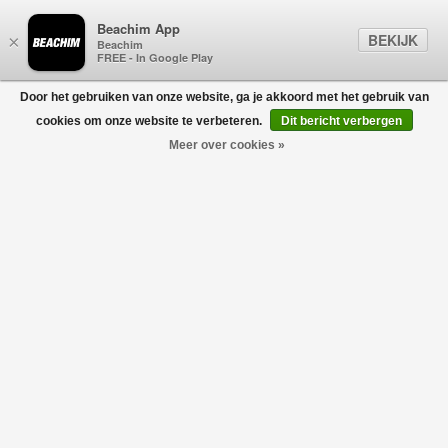
Beachim App
BEKIJK
×
Beachim
FREE - In Google Play
Door het gebruiken van onze website, ga je akkoord met het gebruik van
0
cookies om onze website te verbeteren.
Dit bericht verbergen
Meer over cookies »
Christa Blouse Wit
ISABEL MARANT
€295,00
€206,50