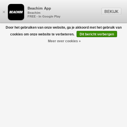
Beachim App
BEKIJK
×
Beachim
FREE - In Google Play
Door het gebruiken van onze website, ga je akkoord met het gebruik van
0
cookies om onze website te verbeteren.
Dit bericht verbergen
Meer over cookies »
H693 Allacciato Sneaker Creme
HOGAN
€420,00
€294,00