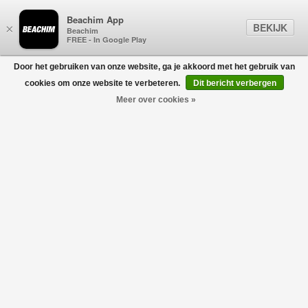
Beachim App
BEKIJK
×
Beachim
FREE - In Google Play
Door het gebruiken van onze website, ga je akkoord met het gebruik van
0
cookies om onze website te verbeteren.
Dit bericht verbergen
Meer over cookies »
SANTONI
Filters
home
/
heren
/
schoenen
/
santoni