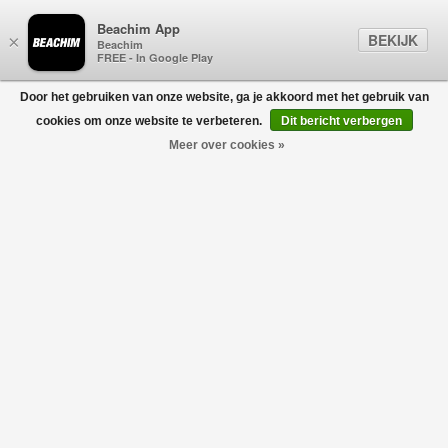
Beachim App
BEKIJK
×
Beachim
FREE - In Google Play
Door het gebruiken van onze website, ga je akkoord met het gebruik van
0
cookies om onze website te verbeteren.
Dit bericht verbergen
Meer over cookies »
WOOLRICH
Filters
home
/
heren
/
kleding
/
truien & vesten
/
woolrich
Geen producten gevonden!
WOOLRICH