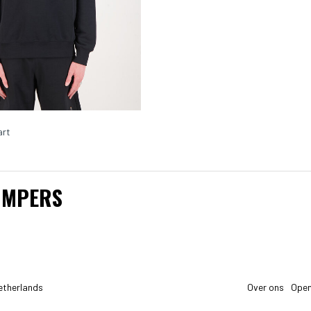
art
UMPERS
etherlands
Over ons
Open