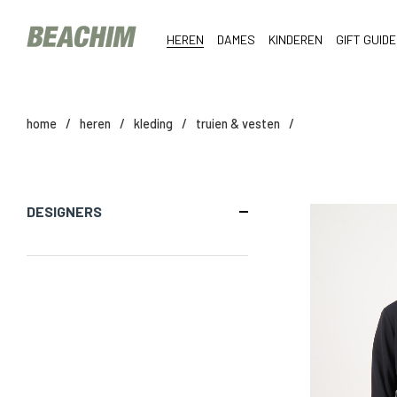
HEREN
DAMES
KINDEREN
GIFT GUIDE
home
/
heren
/
kleding
/
truien & vesten
/
DESIGNERS