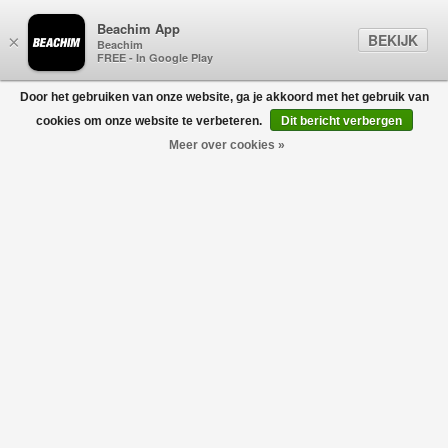
Beachim App
BEKIJK
×
Beachim
FREE - In Google Play
Door het gebruiken van onze website, ga je akkoord met het gebruik van
0
cookies om onze website te verbeteren.
Dit bericht verbergen
Meer over cookies »
NEW AMSTERDAM SURF
Filters
ASSOCIATION
home
/
heren
/
kleding
/
truien & vesten
/
new amsterdam surf association